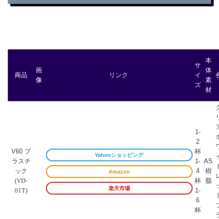
本
サ
画
体
商品
リンク
イ
像
素
ズ
材
1-
2
V60 プ
杯
Yahooショッピング
ラスチ
1-
AS
ック
4
樹
Amazon
杯
脂
(VD-
楽天市場
1-
01T)
6
杯