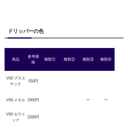
ドリッパーの色
参考価
商品
種類①
種類②
種類③
種類④
格
V60 プラス
550円
チック
V60 メタル
3300円
ー
ー
V60 セラミ
2200円
ック