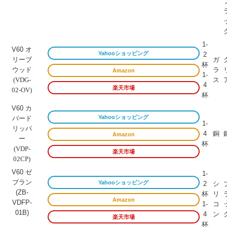
1-
V60 オ
Yahooショッピング
2
リーブ
ガ
杯
ウッド
ラ
Amazon
1-
ス
(VDG-
4
楽天市場
02-OV)
杯
V60 カ
Yahooショッピング
パード
1-
リッパ
4
銅
Amazon
ー
杯
(VDP-
楽天市場
02CP)
V60 ゼ
1-
ブラン
Yahooショッピング
2
シ
(ZB-
杯
リ
Amazon
VDFP-
1-
コ
01B)
4
ン
楽天市場
杯