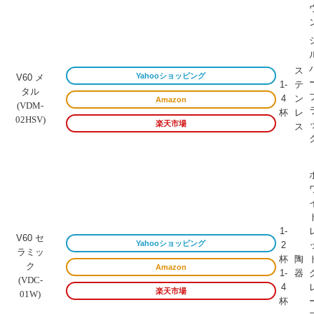
ス
Yahooショッピング
V60 メ
1-
テ
タル
4
ン
Amazon
(VDM-
杯
レ
02HSV)
楽天市場
ス
1-
V60 セ
Yahooショッピング
2
ラミッ
杯
陶
ク
Amazon
1-
器
(VDC-
4
楽天市場
01W)
杯