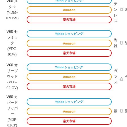
Yahooショッピング
V60 メ
テ
タル
ン
◎
Amazon
(VDM-
レ
02HSV)
楽天市場
ス
V60 セ
Yahooショッピング
ラミッ
陶
ク
◎
Amazon
器
(VDC-
楽天市場
01W)
V60 オ
Yahooショッピング
リーブ
ガ
ウッド
ラ
Amazon
◎
ス
(VDG-
楽天市場
02-OV)
V60 カ
Yahooショッピング
パード
リッパ
銅
◎
Amazon
ー
(VDP-
楽天市場
02CP)