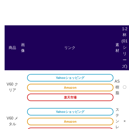
1-2
杯
(01
画
素
シ
商品
リンク
像
材
リ
ー
ズ)
Yahooショッピング
AS
V60 ク
樹
〇
Amazon
リア
脂
楽天市場
ス
Yahooショッピング
テ
V60 メ
ン
×
Amazon
タル
レ