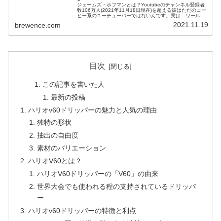
ジェームズ・ホフマンとは？Youtubeのチャンネル登録者
数106万人(2021年11月18日現在)を超える彼はただのコー
ヒー系のユーチューバーではないんです。実は…ワールド
バリスタチャンピオンシップ2007年の覇者引用：WORLD
2021.11.19
brewence.com
BAR...
目次
この記事を書いた人
最新の投稿
ハリオv60ドリッパーの魅力と人気の理由
独特の形状
抽出の自由度
素材のバリエーション
ハリオV60とは？
ハリオV60ドリッパーの「V60」の由来
世界大会でも使われる程の支持されているドリッパ
ー
ハリオv60ドリッパーの特徴と利点