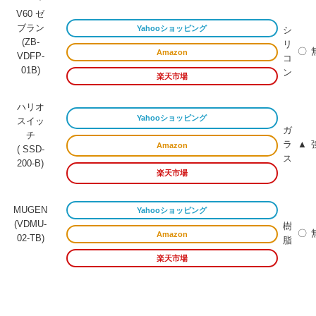
V60 ゼ
ブラン
Yahooショッピング
シ
(ZB-
リ
〇
Amazon
VDFP-
コ
01B)
ン
楽天市場
ハリオ
Yahooショッピング
スイッ
ガ
チ
ラ
▲
Amazon
( SSD-
ス
200-B)
楽天市場
MUGEN
Yahooショッピング
(VDMU-
樹
〇
Amazon
02-TB)
脂
楽天市場