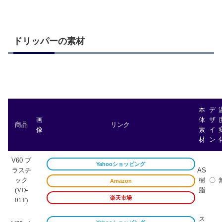
ドリッパーの素材
本
デ
画
体
ザ
商品
リンク
像
素
イ
材
ン
V60 プ
Yahooショッピング
ラスチ
AS
ック
樹
〇
Amazon
脂
(VD-
楽天市場
01T)
ス