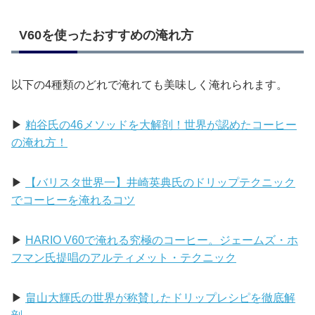
V60を使ったおすすめの淹れ方
以下の4種類のどれで淹れても美味しく淹れられます。
▶
粕谷氏の46メソッドを大解剖！世界が認めたコーヒー
の淹れ方！
▶
【バリスタ世界一】井崎英典氏のドリップテクニック
でコーヒーを淹れるコツ
▶
HARIO V60で淹れる究極のコーヒー。ジェームズ・ホ
フマン氏提唱のアルティメット・テクニック
▶
畠山大輝氏の世界が称賛したドリップレシピを徹底解