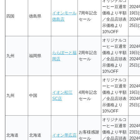
オリジナルコ
ーヒー豆通常
202
イオンモール
7周年記念
価格より半額
19日(
四国
徳島県
徳島店
セール
／全品店頭表
202
示価格より
25日(
10%OFF
オリジナルコ
ーヒー豆通常
202
ららぽーと福
2周年記念
価格より半額
19日(
九州
福岡県
岡店
セール
／全品店頭表
202
示価格より
25日(
10%OFF
オリジナルコ
ーヒー豆通常
202
イオン松江
4周年記念
価格より半額
19日(
九州
中国
SC店
セール
／全品店頭表
202
示価格より
25日(
10%OFF
オリジナルコ
ーヒー豆通常
202
お客様感謝
価格より半額
23日(
北海道
北海道
イオン帯広店
セール
／全品店頭表
202