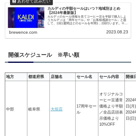
カルディの半額セールはいつ？地域別まとめ
【2024年最新版】
カルディのセール情報を見てコーヒー豆を半額で購入しよ
うカルディは「周年セール」や「お客様感謝セール」と題
して、1回1週間ほどのセールを年間1，2回行います。※2
回以上開催する店舗もあり地域や店舗ごとに予想開催スケ
ジュールをまとめました。周年...
2023.08.23
brewence.com
開催スケジュール ※早い順
地方
都道府県
店舗名
セール名
セール内容
開催
オリジナルコ
ーヒー豆通常
2024
17周年セー
価格より半額
日(月)
中部
岐阜県
大垣店
ル
／全品店頭表
2024
示価格より
日(日)
10%OFF