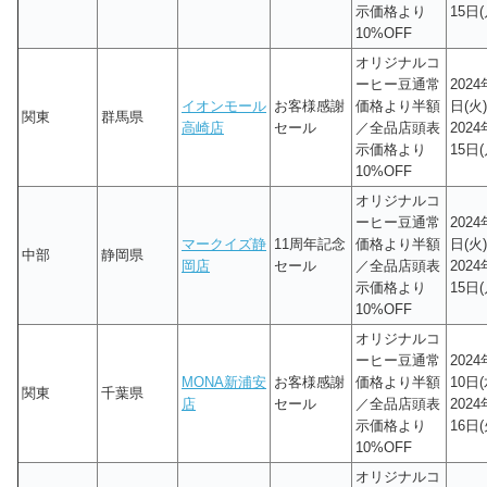
示価格より
15日(
10%OFF
オリジナルコ
ーヒー豆通常
2024
イオンモール
お客様感謝
価格より半額
日(火)
関東
群馬県
高崎店
セール
／全品店頭表
202
示価格より
15日(
10%OFF
オリジナルコ
ーヒー豆通常
2024
マークイズ静
11周年記念
価格より半額
日(火)
中部
静岡県
岡店
セール
／全品店頭表
202
示価格より
15日(
10%OFF
オリジナルコ
ーヒー豆通常
202
MONA新浦安
お客様感謝
価格より半額
10日(
関東
千葉県
店
セール
／全品店頭表
202
示価格より
16日(
10%OFF
オリジナルコ