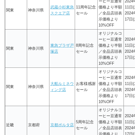
ーヒー豆通常
202
武蔵小杉東急
11周年記念
価格より半額
11日(
関東
神奈川県
スクエア店
セール
／全品店頭表
202
示価格より
17日(
10%OFF
オリジナルコ
ーヒー豆通常
202
東急プラザ戸
8周年記念
価格より半額
11日(
関東
神奈川県
塚店
セール
／全品店頭表
202
示価格より
17日(
10%OFF
オリジナルコ
ーヒー豆通常
202
大船ルミネウ
お客様感謝
価格より半額
11日(
関東
神奈川県
ィング店
セール
／全品店頭表
202
示価格より
17日(
10%OFF
オリジナルコ
ーヒー豆通常
202
5周年記念
価格より半額
11日(
近畿
京都府
京都ポルタ店
セール
／全品店頭表
202
示価格より
17日(