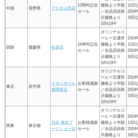
13周年記念
価格より半額
12日(
中国
長野県
アリオ上田店
セール
／全品店頭表
202
示価格より
18日(
10%OFF
オリジナルコ
ーヒー豆通常
202
16周年記念
価格より半額
12日(
四国
愛媛県
松前店
セール
／全品店頭表
202
示価格より
18日(
10%OFF
オリジナルコ
ーヒー豆通常
202
イオンモール
お客様感謝
価格より半額
13日(
東北
岩手県
盛岡南店
セール
／全品店頭表
202
示価格より
19日(
10%OFF
オリジナルコ
ーヒー豆通常
202
渋谷 東急フ
お客様感謝
価格より半額
13日(
関東
東京都
ードショー店
セール
／全品店頭表
202
示価格より
19日(