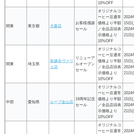
10%OFF
オリジナルコ
ーヒー豆通常
202
お客様感謝
価格より半額
15日(
関東
東京都
大森店
セール
／全品店頭表
202
示価格より
21日(
10%OFF
オリジナルコ
ーヒー豆通常
202
リニューア
新越谷ヴァリ
価格より半額
15日(
関東
埼玉県
ルオープン
エ店
／全品店頭表
202
セール
示価格より
21日(
10%OFF
オリジナルコ
ーヒー豆通常
202
19周年記念
価格より半額
15日(
中部
愛知県
ループ金山店
セール
／全品店頭表
202
示価格より
21日(
10%OFF
オリジナルコ
ーヒー豆通常
202