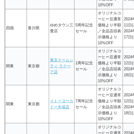
10%OFF
オリジナルコ
ーヒー豆通常
202
ゆめタウン三
5周年記念
価格より半額
11日(
四国
香川県
豊店
セール
／全品店頭表
202
示価格より
17日(
10%OFF
オリジナルコ
ーヒー豆通常
202
東京ドームシ
1周年記念
価格より半額
12日(
関東
東京都
ティ ラクー
セール
／全品店頭表
202
ア店
示価格より
18日(
10%OFF
オリジナルコ
ーヒー豆通常
202
イトーヨーカ
7周年記念
価格より半額
12日(
関東
東京都
ドー木場店
セール
／全品店頭表
202
示価格より
18日(
10%OFF
オリジナルコ
ーヒー豆通常
202