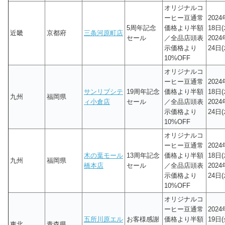
オリジナルコ
ーヒー豆通常
202
5周年記念
価格より半額
18日(
近畿
京都府
三条河原町店
セール
／全品店頭表
202
示価格より
24日(
10%OFF
オリジナルコ
ーヒー豆通常
202
サンリブシテ
19周年記念
価格より半額
18日(
九州
福岡県
ィ小倉店
セール
／全品店頭表
202
示価格より
24日(
10%OFF
オリジナルコ
ーヒー豆通常
202
木の葉モール
13周年記念
価格より半額
18日(
九州
福岡県
橋本店
セール
／全品店頭表
202
示価格より
24日(
10%OFF
オリジナルコ
ーヒー豆通常
202
五所川原エル
お客様感謝
価格より半額
19日(
東北
青森県