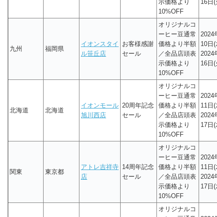
示価格より
16日(
10%OFF
オリジナルコ
ーヒー豆通常
202
イオンスタイ
お客様感謝
価格より半額
10日(
九州
福岡県
ル笹丘店
セール
／全品店頭表
202
示価格より
16日(
10%OFF
オリジナルコ
ーヒー豆通常
202
イオンモール
20周年記念
価格より半額
11日(
北海道
北海道
旭川西店
セール
／全品店頭表
202
示価格より
17日(
10%OFF
オリジナルコ
ーヒー豆通常
202
アトレ吉祥寺
14周年記念
価格より半額
11日(
関東
東京都
店
セール
／全品店頭表
202
示価格より
17日(
10%OFF
オリジナルコ