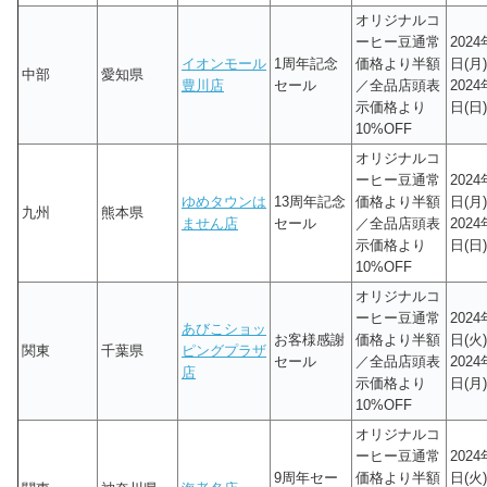
オリジナルコ
ーヒー豆通常
2024
イオンモール
1周年記念
価格より半額
日(月)
中部
愛知県
豊川店
セール
／全品店頭表
2024
示価格より
日(日)
10%OFF
オリジナルコ
ーヒー豆通常
2024
ゆめタウンは
13周年記念
価格より半額
日(月)
九州
熊本県
ません店
セール
／全品店頭表
2024
示価格より
日(日)
10%OFF
オリジナルコ
ーヒー豆通常
2024
あびこショッ
お客様感謝
価格より半額
日(火)
関東
千葉県
ピングプラザ
セール
／全品店頭表
2024
店
示価格より
日(月)
10%OFF
オリジナルコ
ーヒー豆通常
2024
9周年セー
価格より半額
日(火)