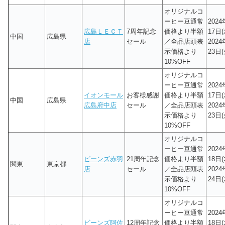
オリジナルコ
ーヒー豆通常
202
広島ＬＥＣＴ
7周年記念
価格より半額
17日(
中国
広島県
店
セール
／全品店頭表
202
示価格より
23日(
10%OFF
オリジナルコ
ーヒー豆通常
202
イオンモール
お客様感謝
価格より半額
17日(
中国
広島県
広島府中店
セール
／全品店頭表
202
示価格より
23日(
10%OFF
オリジナルコ
ーヒー豆通常
202
ビーンズ赤羽
21周年記念
価格より半額
18日(
関東
東京都
店
セール
／全品店頭表
202
示価格より
24日(
10%OFF
オリジナルコ
ーヒー豆通常
202
ビーンズ阿佐
12周年記念
価格より半額
18日(