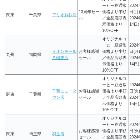
ーヒー豆通常
2024
13周年セー
価格より半額
日(月)
関東
千葉県
アリオ蘇我店
ル
／全品店頭表
202
示価格より
14日(
10%OFF
オリジナルコ
ーヒー豆通常
2024
イオンモール
お客様感謝
価格より半額
日(月)
九州
福岡県
八幡東店
セール
／全品店頭表
202
示価格より
14日(
10%OFF
オリジナルコ
ーヒー豆通常
2024
千葉ニュータ
お客様感謝
価格より半額
日(火)
関東
千葉県
ウン店
セール
／全品店頭表
202
示価格より
15日(
10%OFF
オリジナルコ
ーヒー豆通常
2024
お客様感謝
価格より半額
日(火)
関東
埼玉県
羽生店
セール
／全品店頭表
202