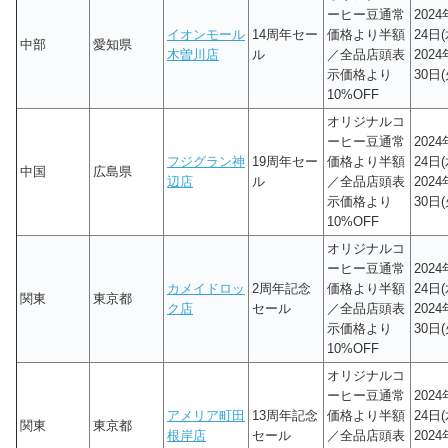
ーヒー豆通常
202
イオンモール
14周年セー
価格より半額
24日(
中部
愛知県
木曽川店
ル
／全品店頭表
202
示価格より
30日(
10%OFF
オリジナルコ
ーヒー豆通常
202
フジグラン神
19周年セー
価格より半額
24日(
中国
広島県
辺店
ル
／全品店頭表
202
示価格より
30日(
10%OFF
オリジナルコ
ーヒー豆通常
202
カメイドロッ
2周年記念
価格より半額
24日(
関東
東京都
ク店
セール
／全品店頭表
202
示価格より
30日(
10%OFF
オリジナルコ
ーヒー豆通常
202
アメリア町田
13周年記念
価格より半額
24日(
関東
東京都
根岸店
セール
／全品店頭表
202