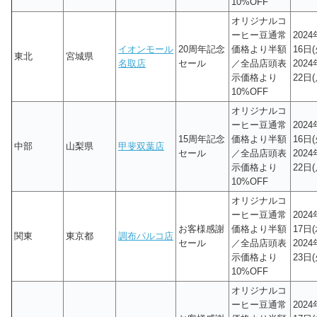
10%OFF
オリジナルコ
ーヒー豆通常
202
イオンモール
20周年記念
価格より半額
16日(
東北
宮城県
名取店
セール
／全品店頭表
202
示価格より
22日(
10%OFF
オリジナルコ
ーヒー豆通常
202
15周年記念
価格より半額
16日(
中部
山梨県
甲斐双葉店
セール
／全品店頭表
202
示価格より
22日(
10%OFF
オリジナルコ
ーヒー豆通常
202
お客様感謝
価格より半額
17日(
関東
東京都
調布パルコ店
セール
／全品店頭表
202
示価格より
23日(
10%OFF
オリジナルコ
ーヒー豆通常
202