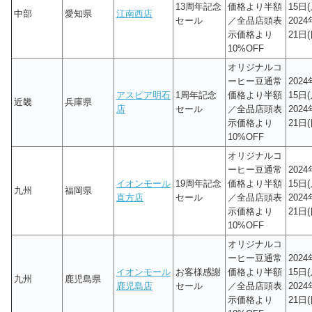
13周年記念
価格より半額
15日(
中部
愛知県
江南西店
セール
／全品店頭表
202
示価格より
21日(
10%OFF
オリジナルコ
ーヒー豆通常
202
アスピア明石
1周年記念
価格より半額
15日(
近畿
兵庫県
店
セール
／全品店頭表
202
示価格より
21日(
10%OFF
オリジナルコ
ーヒー豆通常
202
イオンモール
19周年記念
価格より半額
15日(
九州
福岡県
直方店
セール
／全品店頭表
202
示価格より
21日(
10%OFF
オリジナルコ
ーヒー豆通常
202
イオンモール
お客様感謝
価格より半額
15日(
九州
鹿児島県
鹿児島店
セール
／全品店頭表
202
示価格より
21日(