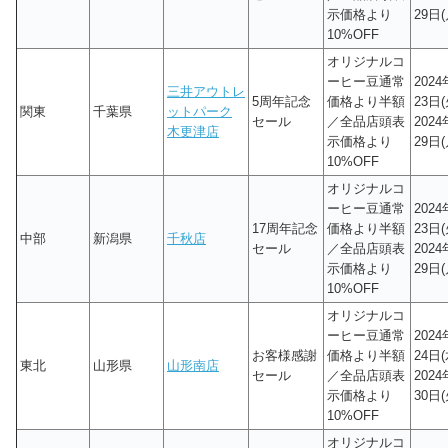
示価格より
29日(
10%OFF
オリジナルコ
ーヒー豆通常
202
三井アウトレ
5周年記念
価格より半額
23日(
関東
千葉県
ットパーク
セール
／全品店頭表
202
木更津店
示価格より
29日(
10%OFF
オリジナルコ
ーヒー豆通常
202
17周年記念
価格より半額
23日(
中部
新潟県
千秋店
セール
／全品店頭表
202
示価格より
29日(
10%OFF
オリジナルコ
ーヒー豆通常
202
お客様感謝
価格より半額
24日(
東北
山形県
山形南店
セール
／全品店頭表
202
示価格より
30日(
10%OFF
オリジナルコ