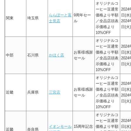
オリジナルコ
ーヒー豆通常
2024
ららぽーと富
9周年セー
価格より半額
日(水)
関東
埼玉県
士見店
ル
／全品店頭表
2024
示価格より
日(火)
10%OFF
オリジナルコ
ーヒー豆通常
2024
お客様感謝
価格より半額
日(水)
中部
石川県
かほく店
セール
／全品店頭表
2024
示価格より
日(火)
10%OFF
オリジナルコ
ーヒー豆通常
2024
お客様感謝
価格より半額
日(水)
近畿
兵庫県
三宮店
セール
／全品店頭表
2024
示価格より
日(火)
10%OFF
オリジナルコ
ーヒー豆通常
2024
イオンモール
15周年記念
価格より半額
日(水)
近畿
奈良県