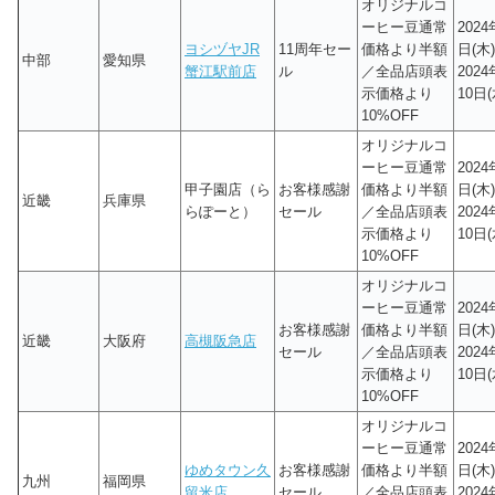
オリジナルコ
ーヒー豆通常
2024
ヨシヅヤJR
11周年セー
価格より半額
日(木)
中部
愛知県
蟹江駅前店
ル
／全品店頭表
202
示価格より
10日(
10%OFF
オリジナルコ
ーヒー豆通常
2024
甲子園店（ら
お客様感謝
価格より半額
日(木)
近畿
兵庫県
らぽーと）
セール
／全品店頭表
202
示価格より
10日(
10%OFF
オリジナルコ
ーヒー豆通常
2024
お客様感謝
価格より半額
日(木)
近畿
大阪府
高槻阪急店
セール
／全品店頭表
202
示価格より
10日(
10%OFF
オリジナルコ
ーヒー豆通常
2024
ゆめタウン久
お客様感謝
価格より半額
日(木)
九州
福岡県
留米店
セール
／全品店頭表
202