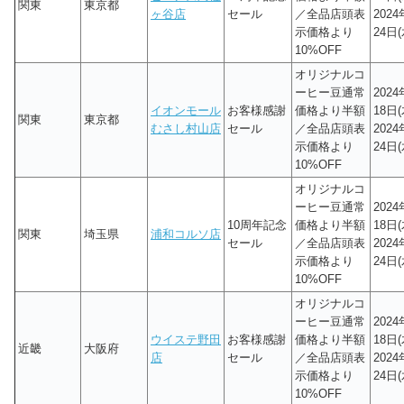
関東
東京都
ヶ谷店
セール
／全品店頭表
202
示価格より
24日(
10%OFF
オリジナルコ
ーヒー豆通常
202
イオンモール
お客様感謝
価格より半額
18日(
関東
東京都
むさし村山店
セール
／全品店頭表
202
示価格より
24日(
10%OFF
オリジナルコ
ーヒー豆通常
202
10周年記念
価格より半額
18日(
関東
埼玉県
浦和コルソ店
セール
／全品店頭表
202
示価格より
24日(
10%OFF
オリジナルコ
ーヒー豆通常
202
ウイステ野田
お客様感謝
価格より半額
18日(
近畿
大阪府
店
セール
／全品店頭表
202
示価格より
24日(
10%OFF