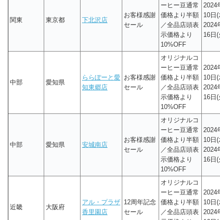
ーヒー豆通常
202
お客様感謝
価格より半額
10日(
関東
東京都
下北沢店
セール
／全品店頭表
202
示価格より
16日(
10%OFF
オリジナルコ
ーヒー豆通常
202
ららぽーと愛
お客様感謝
価格より半額
10日(
中部
愛知県
知東郷店
セール
／全品店頭表
202
示価格より
16日(
10%OFF
オリジナルコ
ーヒー豆通常
202
お客様感謝
価格より半額
10日(
中部
愛知県
安城南店
セール
／全品店頭表
202
示価格より
16日(
10%OFF
オリジナルコ
ーヒー豆通常
202
アル・プラザ
12周年記念
価格より半額
10日(
近畿
大阪府
香里園店
セール
／全品店頭表
202