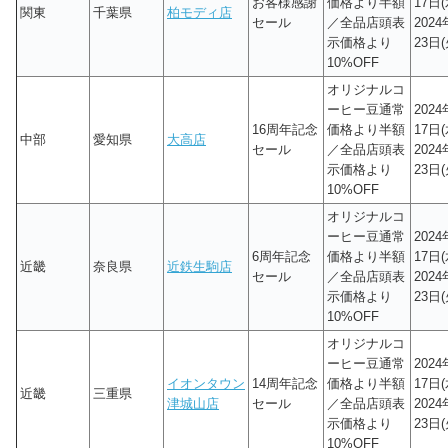
お客様感謝
価格より半額
17日(
関東
千葉県
柏モディ店
セール
／全品店頭表
202
示価格より
23日(
10%OFF
オリジナルコ
ーヒー豆通常
202
16周年記念
価格より半額
17日(
中部
愛知県
大高店
セール
／全品店頭表
202
示価格より
23日(
10%OFF
オリジナルコ
ーヒー豆通常
202
6周年記念
価格より半額
17日(
近畿
奈良県
近鉄生駒店
セール
／全品店頭表
202
示価格より
23日(
10%OFF
オリジナルコ
ーヒー豆通常
202
イオンタウン
14周年記念
価格より半額
17日(
近畿
三重県
津城山店
セール
／全品店頭表
202
示価格より
23日(
10%OFF